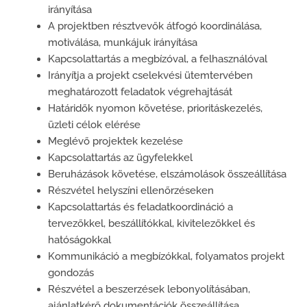
irányítása
A projektben résztvevők átfogó koordinálása,
motiválása, munkájuk irányítása
Kapcsolattartás a megbízóval, a felhasználóval
Irányítja a projekt cselekvési ütemtervében
meghatározott feladatok végrehajtását
Határidők nyomon követése, prioritáskezelés,
üzleti célok elérése
Meglévő projektek kezelése
Kapcsolattartás az ügyfelekkel
Beruházások követése, elszámolások összeállítása
Részvétel helyszíni ellenőrzéseken
Kapcsolattartás és feladatkoordináció a
tervezőkkel, beszállítókkal, kivitelezőkkel és
hatóságokkal
Kommunikáció a megbízókkal, folyamatos projekt
gondozás
Részvétel a beszerzések lebonyolításában,
ajánlatkérő dokumentációk összeállítása