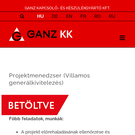
GANZ KAPCSOLÓ- ÉS KÉSZÜLÉKGYÁRTÓ KFT.
HU
DE
EN
FR
RO
RU
Projektmenedzser (Villamos
generálkivitelezés)
Főbb feladatok, munkák:
A projekt előrehaladásának ellenőrzése és