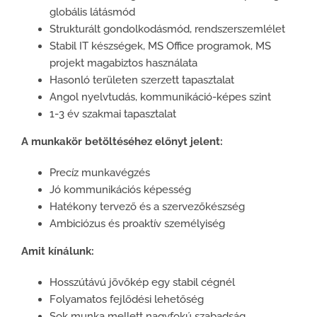
globális látásmód
Strukturált gondolkodásmód, rendszerszemlélet
Stabil IT készségek, MS Office programok, MS
projekt magabiztos használata
Hasonló területen szerzett tapasztalat
Angol nyelvtudás, kommunikáció-képes szint
1-3 év szakmai tapasztalat
A munkakör betöltéséhez előnyt jelent:
Precíz munkavégzés
Jó kommunikációs képesség
Hatékony tervező és a szervezőkészség
Ambiciózus és proaktív személyiség
Amit kínálunk:
Hosszútávú jövőkép egy stabil cégnél
Folyamatos fejlődési lehetőség
Sok munka mellett nagyfokú szabadság