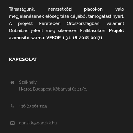
Társaságunk, nemzetközi piacokon való
megjelenésének elősegítése céljából támogatást nyert.
A projekt keretében Oroszországban, valamint
Dubaiban jelent meg sikeresen kiállításokon.
Projekt
azonosító száma: VEKOP-1.3.1-16-2018-00171
KAPCSOLAT
Székhely
H-1101 Budapest Kőbányai út 41/c.
+36 (1) 261 1115
ganzkk@ganzkk.hu