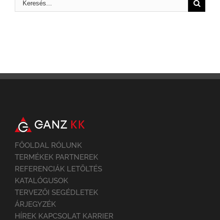
FŐOLDAL RÓLUNK
TERMÉKEK PARTNEREK
REFERENCIÁK LETÖLTÉS
KATALÓGUSOK
TERVEZŐI SEGÉDLETEK
ÁRJEGYZÉK
HÍREK KAPCSOLAT KARRIER