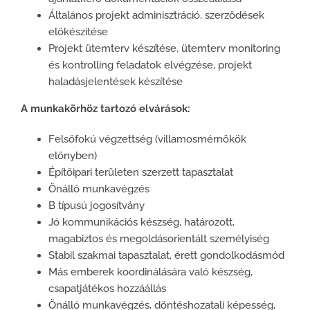
Általános projekt adminisztráció, szerződések
előkészítése
Projekt ütemterv készítése, ütemterv monitoring
és kontrolling feladatok elvégzése, projekt
haladásjelentések készítése
A munkakörhöz tartozó elvárások:
Felsőfokú végzettség (villamosmérnökök
előnyben)
Építőipari területen szerzett tapasztalat
Önálló munkavégzés
B típusú jogosítvány
Jó kommunikációs készség, határozott,
magabiztos és megoldásorientált személyiség
Stabil szakmai tapasztalat, érett gondolkodásmód
Más emberek koordinálására való készség,
csapatjátékos hozzáállás
Önálló munkavégzés, döntéshozatali képesség,