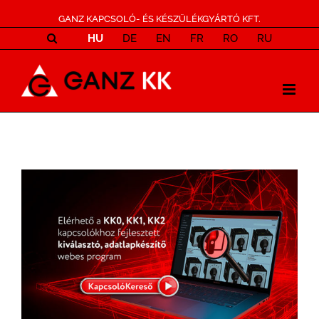
GANZ KAPCSOLÓ- ÉS KÉSZÜLÉKGYÁRTÓ KFT.
HU
DE
EN
FR
RO
RU
View
Larger
Image