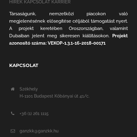
HÍREK KAPCSOLAT KARRIER
Társaságunk, nemzetközi piacokon való
megjelenésének elősegítése céljából támogatást nyert.
A projekt keretében Oroszországban, valamint
Dubaiban jelent meg sikeresen kiállításokon.
Projekt
azonosító száma: VEKOP-1.3.1-16-2018-00171
KAPCSOLAT
Székhely
H-1101 Budapest Kőbányai út 41/c.
+36 (1) 261 1115
ganzkk@ganzkk.hu