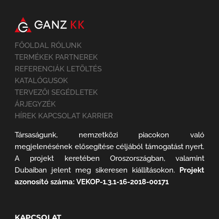
FŐOLDAL RÓLUNK
TERMÉKEK PARTNEREK
REFERENCIÁK LETÖLTÉS
KATALÓGUSOK
TERVEZŐI SEGÉDLETEK
ÁRJEGYZÉK
HÍREK KAPCSOLAT KARRIER
Társaságunk, nemzetközi piacokon való
megjelenésének elősegítése céljából támogatást nyert.
A projekt keretében Oroszországban, valamint
Dubaiban jelent meg sikeresen kiállításokon.
Projekt
azonosító száma: VEKOP-1.3.1-16-2018-00171
KAPCSOLAT