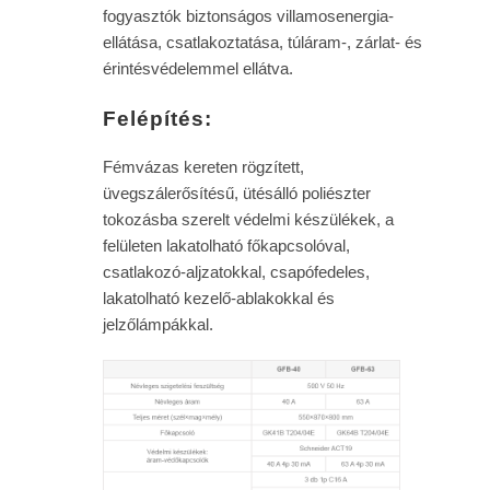
fogyasztók biztonságos villamosenergia-
ellátása, csatlakoztatása, túláram-, zárlat- és
érintésvédelemmel ellátva.
Felépítés:
Fémvázas kereten rögzített,
üvegszálerősítésű, ütésálló poliészter
tokozásba szerelt védelmi készülékek, a
felületen lakatolható főkapcsolóval,
csatlakozó-aljzatokkal, csapófedeles,
lakatolható kezelő-ablakokkal és
jelzőlámpákkal.