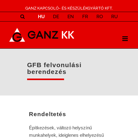
GANZ KAPCSOLÓ- ÉS KÉSZÜLÉKGYÁRTÓ KFT.
HU
DE
EN
FR
RO
RU
GFB felvonulási
berendezés
Rendeltetés
Építkezések, változó helyszínű
munkahelyek, ideiglenes elhelyezésű