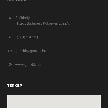
Székhely
H-1101 Budapest Kőbányai út 41/c.
+36 (1) 261 1115
ganzkk@ganzkk.hu
www.ganzkk.hu
TÉRKÉP