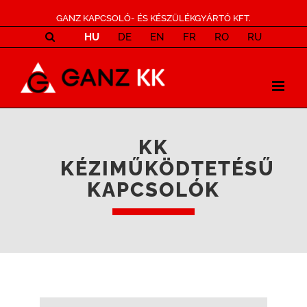
GANZ KAPCSOLÓ- ÉS KÉSZÜLÉKGYÁRTÓ KFT.
HU
DE
EN
FR
RO
RU
KK
KÉZIMŰKÖDTETÉSŰ
KAPCSOLÓK