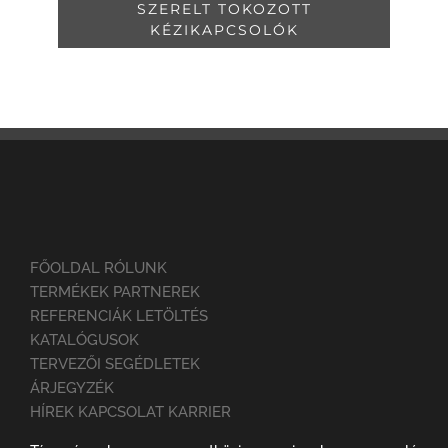
SZERELT TOKOZOTT
KÉZIKAPCSOLÓK
FŐOLDAL RÓLUNK
TERMÉKEK PARTNEREK
REFERENCIÁK LETÖLTÉS
KATALÓGUSOK
TERVEZŐI SEGÉDLETEK
ÁRJEGYZÉK
HÍREK KAPCSOLAT KARRIER