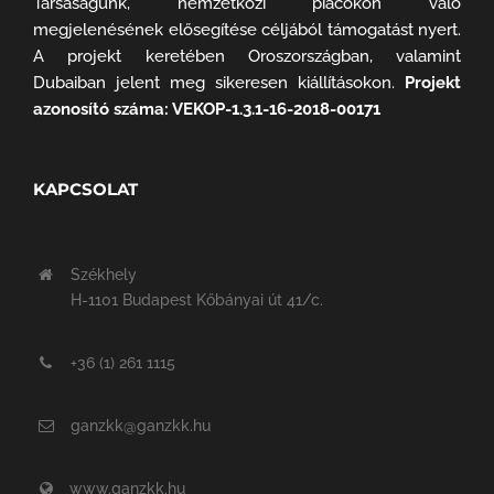
Társaságunk, nemzetközi piacokon való
megjelenésének elősegítése céljából támogatást nyert.
A projekt keretében Oroszországban, valamint
Dubaiban jelent meg sikeresen kiállításokon.
Projekt
azonosító száma: VEKOP-1.3.1-16-2018-00171
KAPCSOLAT
Székhely
H-1101 Budapest Kőbányai út 41/c.
+36 (1) 261 1115
ganzkk@ganzkk.hu
www.ganzkk.hu