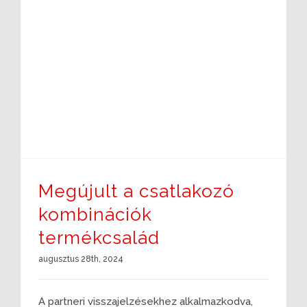
Megújult a csatlakozó kombinációk termékcsalád
Megújult a csatlakozó
kombinációk
termékcsalád
augusztus 28th, 2024
A partneri visszajelzésekhez alkalmazkodva,