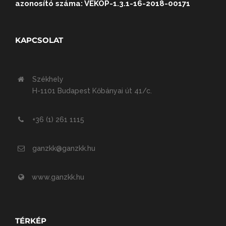
azonosító száma: VEKOP-1.3.1-16-2018-00171
KAPCSOLAT
Székhely
H-1101 Budapest Kőbányai út 41/c.
+36 (1) 261 1115
ganzkk@ganzkk.hu
www.ganzkk.hu
TÉRKÉP