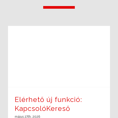
Elérhető új funkció: KapcsolóKereső
Elérhető új funkció:
KapcsolóKereső
május 27th, 2026