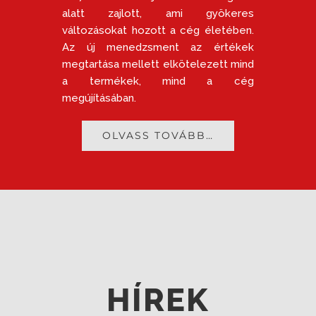
alatt zajlott, ami gyökeres
változásokat hozott a cég életében.
Az új menedzsment az értékek
megtartása mellett elkötelezett mind
a termékek, mind a cég
megújításában.
OLVASS TOVÁBB…
HÍREK