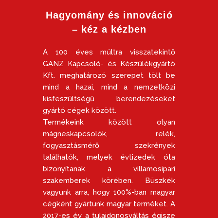
Hagyomány és innováció
– kéz a kézben
A 100 éves múltra visszatekintő
GANZ Kapcsoló- és Készülékgyártó
Kft. meghatározó szerepet tölt be
mind a hazai, mind a nemzetközi
kisfeszültségű berendezéseket
gyártó cégek között.
Termékeink között olyan
mágneskapcsolók, relék,
fogyasztásmérő szekrények
találhatók, melyek évtizedek óta
bizonyítanak a villamosipari
szakemberek körében. Büszkék
vagyunk arra, hogy 100%-ban magyar
cégként gyártunk magyar terméket. A
2017-es év a tulajdonosváltás égisze