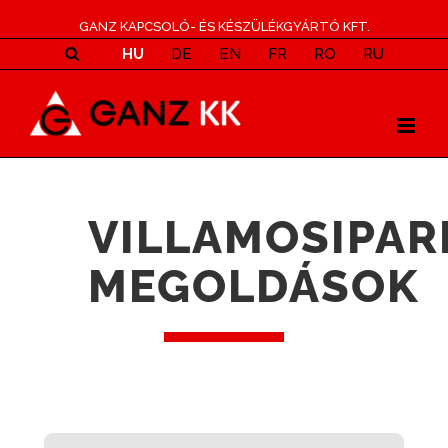
GANZ KAPCSOLÓ- ÉS KÉSZÜLÉKGYÁRTÓ KFT.
HU
DE
EN
FR
RO
RU
VILLAMOSIPAR
MEGOLDÁSOK