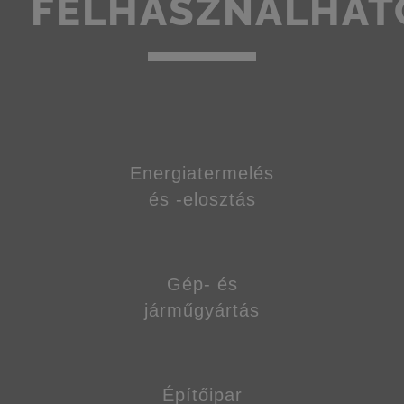
FELHASZNÁLHAT
Energiatermelés
és -elosztás
Gép- és
járműgyártás
Építőipar