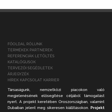
FŐOLDAL RÓLUNK
TERMÉKEK PARTNEREK
REFERENCIÁK LETÖLTÉS
KATALÓGUSOK
TERVEZŐI SEGÉDLETEK
ÁRJEGYZÉK
HÍREK KAPCSOLAT KARRIER
Társaságunk, nemzetközi piacokon való
megjelenésének elősegítése céljából támogatást
nyert. A projekt keretében Oroszországban, valamint
Dubaiban jelent meg sikeresen kiállításokon.
Projekt