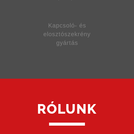
Kapcsoló- és
elosztószekrény
gyártás
RÓLUNK