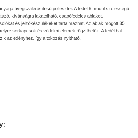
nyaga üvegszálerősítésű poliészter. A fedél 6 modul szélességű
tlátszó, kívánságra lakatolható, csapófedeles ablakot,
solókat és jelzőkészülékeket tartalmazhat. Az ablak mögött 35
elyre sorkapcsok és védelmi elemek rögzíthetők. A fedél bal
ozik az edényhez, így a tokozás nyitható.
y: