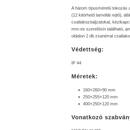
A három típusméretű tokozás a
(12 kitörhető lamellát rejtő), á
csatlakozóaljzatokat, kézikapc
mm-es szerelősín található, am
oldalon 2 db zsanérral csatlak
Védettség:
IP 44
Méretek:
160×260×90 mm
250×255×120 mm
400×250×120 mm
Vonatkozó szabván