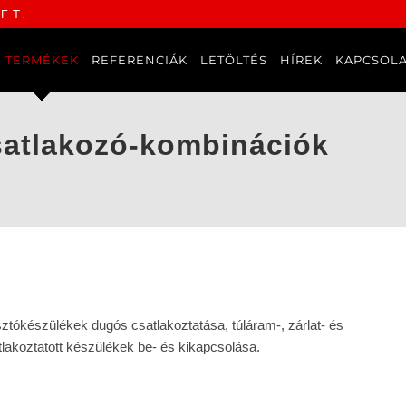
FT.
TERMÉKEK
REFERENCIÁK
LETÖLTÉS
HÍREK
KAPCSOL
satlakozó-kombinációk
ztókészülékek dugós csatlakoztatása, túláram-, zárlat- és
lakoztatott készülékek be- és kikapcsolása.