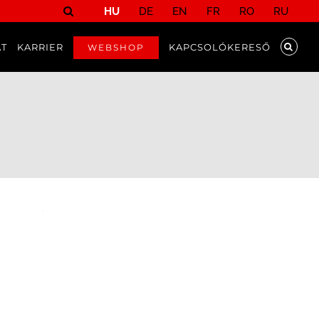
HU
DE
EN
FR
RO
RU
AT
KARRIER
KAPCSOLÓKERESŐ
WEBSHOP