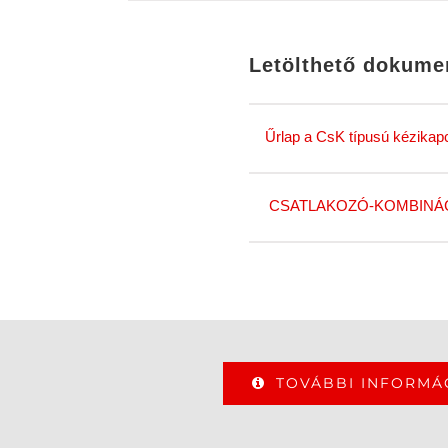
Letölthető dokum
Űrlap a CsK típusú kézikap
CSATLAKOZÓ-KOMBINÁCI
TOVÁBBI INFORMÁ