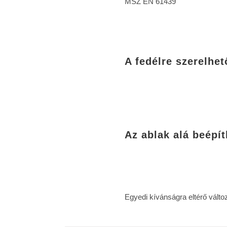
MSZ EN 61439
A fedélre szerelhe
Az ablak alá beépí
Egyedi kívánságra eltérő változ