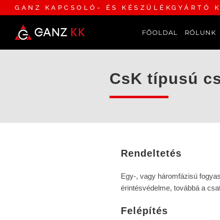
GANZ KAPCSOLÓ- ÉS KÉSZÜLÉKGYÁRTÓ K
FŐOLDAL
RÓLUNK
CsK típusú c
Rendeltetés
Egy-, vagy háromfázisú fogyas
érintésvédelme, továbbá a csat
Felépítés