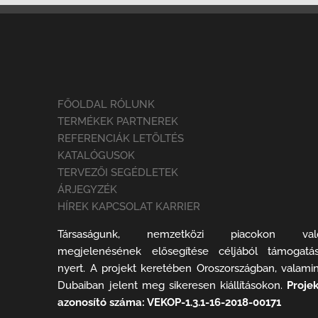
FŐOLDAL RÓLUNK
TERMÉKEK PARTNEREK
REFERENCIÁK LETÖLTÉS
KATALÓGUSOK
TERVEZŐI SEGÉDLETEK
ÁRJEGYZÉK
HÍREK KAPCSOLAT KARRIER
Társaságunk, nemzetközi piacokon val
megjelenésének elősegítése céljából támogatás
nyert. A projekt keretében Oroszországban, valamin
Dubaiban jelent meg sikeresen kiállításokon.
Projek
azonosító száma: VEKOP-1.3.1-16-2018-00171