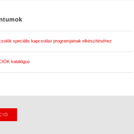
entumok
csolók speciális kapcsolási programjainak elkészítéséhez
ÓK katalógus
CIÓ