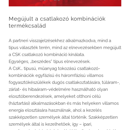
Megújult a csatlakozó kombinációk
termékcsalád
A partneri visszajelzésekhez alkalmazkodva, mind a
típus választék terén, mind az elnevezésekben megújult
a CSK csatlakozó kombináció kínálata.
Egységes, „beszédes” típus elnevezések.
A CsK… típusú, műanyag tokozású csatlakozó-
kombinációk egyfázisú és háromfázisú villamos
fogyasztókészülékek dugós csatlakoztatására, túláram-,
zárlat- és hibaáram-védelmére használható olyan
elosztóberendezések, amelyeket otthoni célú
(háztartási) alkalmazásokban és más helyeken villamos
energia elosztására használnak, ahol a kezelés
szakképzetlen személyek által történik. Szakképzetlen
személyek által is kezelhetőek, így – ipari,