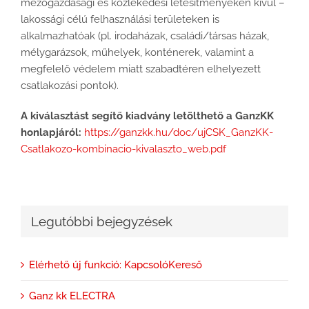
mezőgazdasági és közlekedési létesítményeken kívül –
lakossági célú felhasználási területeken is
alkalmazhatóak (pl. irodaházak, családi/társas házak,
mélygarázsok, műhelyek, konténerek, valamint a
megfelelő védelem miatt szabadtéren elhelyezett
csatlakozási pontok).
A kiválasztást segítő kiadvány letölthető a GanzKK
honlapjáról:
https://ganzkk.hu/doc/ujCSK_GanzKK-
Csatlakozo-kombinacio-kivalaszto_web.pdf
Legutóbbi bejegyzések
Elérhető új funkció: KapcsolóKereső
Ganz kk ELECTRA