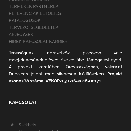
TERMÉKEK PARTNEREK
REFERENCIÁK LETÖLTÉS
KATALÓGUSOK
TERVEZŐI SEGÉDLETEK
ÁRJEGYZÉK
HÍREK KAPCSOLAT KARRIER
Társaságunk, nemzetközi piacokon való
megjelenésének elősegítése céljából támogatást nyert.
A projekt keretében Oroszországban, valamint
Dubaiban jelent meg sikeresen kiállításokon.
Projekt
azonosító száma: VEKOP-1.3.1-16-2018-00171
KAPCSOLAT
Székhely