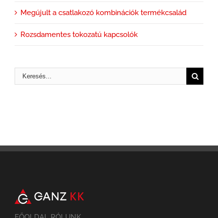
Megújult a csatlakozó kombinációk termékcsalád
Rozsdamentes tokozatú kapcsolók
FŐOLDAL RÓLUNK