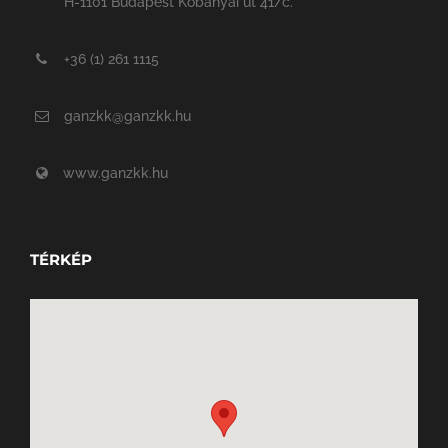
H-1101 Budapest Kőbányai út 41/c.
+36 (1) 261 1115
ganzkk@ganzkk.hu
www.ganzkk.hu
TÉRKÉP