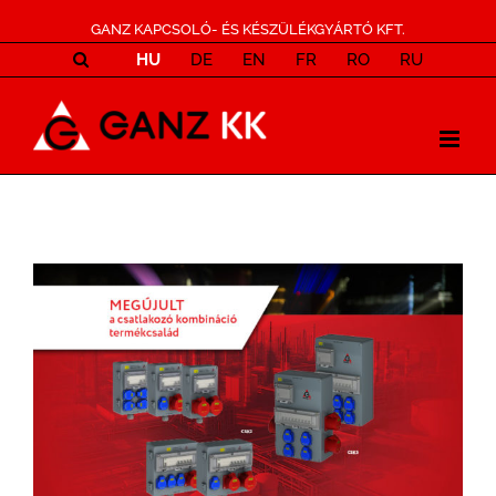
GANZ KAPCSOLÓ- ÉS KÉSZÜLÉKGYÁRTÓ KFT.
HU
DE
EN
FR
RO
RU
View
Larger
Image