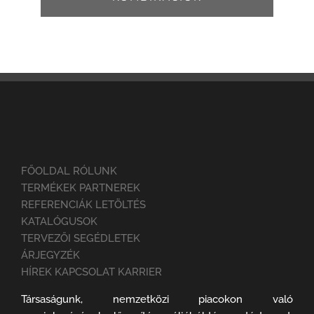
FŐOLDAL RÓLUNK
TERMÉKEK PARTNEREK
REFERENCIÁK LETÖLTÉS
KATALÓGUSOK
TERVEZŐI SEGÉDLETEK
ÁRJEGYZÉK
HÍREK KAPCSOLAT KARRIER
Társaságunk, nemzetközi piacokon való