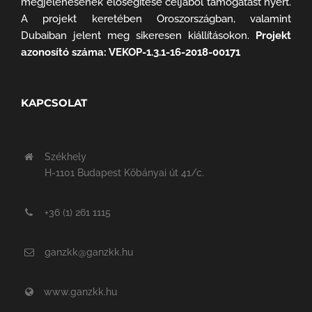
megjelenésének elősegítése céljából támogatást nyert.
A projekt keretében Oroszországban, valamint
Dubaiban jelent meg sikeresen kiállításokon.
Projekt
azonosító száma: VEKOP-1.3.1-16-2018-00171
KAPCSOLAT
Székhely
H-1101 Budapest Kőbányai út 41/c.
+36 (1) 261 1115
ganzkk@ganzkk.hu
www.ganzkk.hu