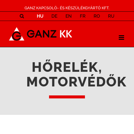
GANZ KAPCSOLÓ- ÉS KÉSZÜLÉKGYÁRTÓ KFT.
HU
DE
EN
FR
RO
RU
HŐRELÉK,
MOTORVÉDŐK