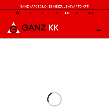
GANZ KAPCSOLÓ- ÉS KÉSZÜLÉKGYÁRTÓ KFT.
HU
DE
EN
FR
RO
RU
Loading...