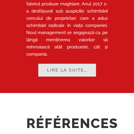
fabrică produse maghiare. Anul 2017 s-
a desfășurat sub auspiciile schimbării
cercului de proprietari, care a adus
schimbări radicale în viața companiei.
Noul management se angajează ca, pe
lângă menținerea valorilor să
reînnoiască atât produsele, cât și
compania.
LIRE LA SUITE…
RÉFÉRENCES