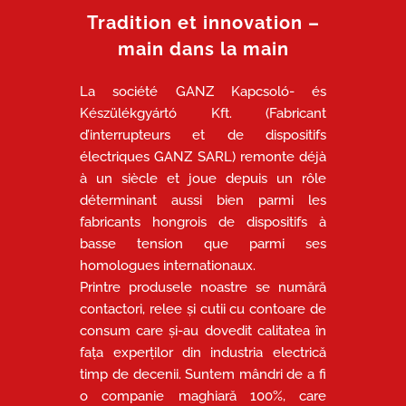
Tradition et innovation –
main dans la main
La société GANZ Kapcsoló- és
Készülékgyártó Kft. (Fabricant
d’interrupteurs et de dispositifs
électriques GANZ SARL) remonte déjà
à un siècle et joue depuis un rôle
déterminant aussi bien parmi les
fabricants hongrois de dispositifs à
basse tension que parmi ses
homologues internationaux.
Printre produsele noastre se numără
contactori, relee și cutii cu contoare de
consum care și-au dovedit calitatea în
fața experților din industria electrică
timp de decenii. Suntem mândri de a fi
o companie maghiară 100%, care