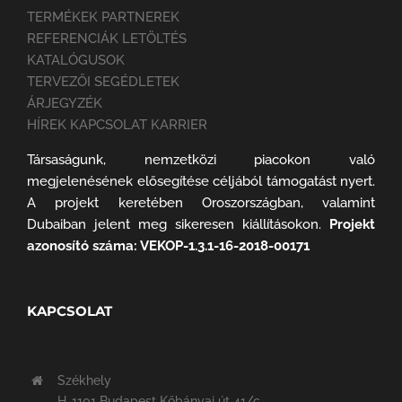
TERMÉKEK PARTNEREK
REFERENCIÁK LETÖLTÉS
KATALÓGUSOK
TERVEZŐI SEGÉDLETEK
ÁRJEGYZÉK
HÍREK KAPCSOLAT KARRIER
Társaságunk, nemzetközi piacokon való
megjelenésének elősegítése céljából támogatást nyert.
A projekt keretében Oroszországban, valamint
Dubaiban jelent meg sikeresen kiállításokon.
Projekt
azonosító száma: VEKOP-1.3.1-16-2018-00171
KAPCSOLAT
Székhely
H-1101 Budapest Kőbányai út 41/c.