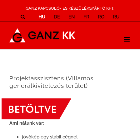
GANZ KAPCSOLÓ- ÉS KÉSZÜLÉKGYÁRTÓ KFT.
HU
DE
EN
FR
RO
RU
Projektasszisztens (Villamos
generálkivitelezés terület)
Ami nálunk vár:
jövőkép egy stabil cégnél