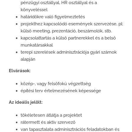
pénzügyi osztállyal, HR osztállyal és a
könyveléssel
határidőkre való figyelmeztetés
projekthez kapcsolódó események szervezése, pl:
külső meeting, prezentáció, beszámolók, stb.
kapcsolattartás a külső partnerekkel és a belső
munkatársakkal
terepi szerelések adminisztrációja gyári számok
alapján
Elvárások:
közép-, vagy felsőfokú végzettség
építési terv értelmezésének képessége
Az ideális jelölt:
tökéletesen átlátja a projektet
rátermett és aktív szervező
van tapasztalata adminisztrációs feladatokban és