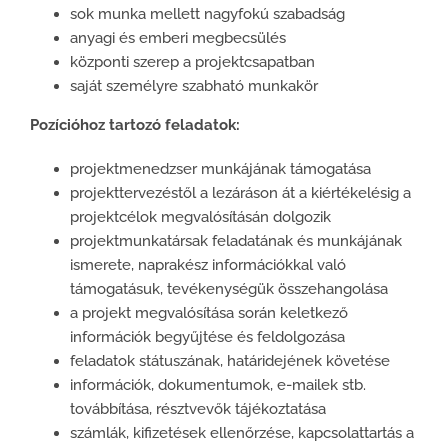
sok munka mellett nagyfokú szabadság
anyagi és emberi megbecsülés
központi szerep a projektcsapatban
saját személyre szabható munkakör
Pozícióhoz tartozó feladatok:
projektmenedzser munkájának támogatása
projekttervezéstől a lezáráson át a kiértékelésig a
projektcélok megvalósításán dolgozik
projektmunkatársak feladatának és munkájának
ismerete, naprakész információkkal való
támogatásuk, tevékenységük összehangolása
a projekt megvalósítása során keletkező
információk begyűjtése és feldolgozása
feladatok státuszának, határidejének követése
információk, dokumentumok, e-mailek stb.
továbbítása, résztvevők tájékoztatása
számlák, kifizetések ellenőrzése, kapcsolattartás a