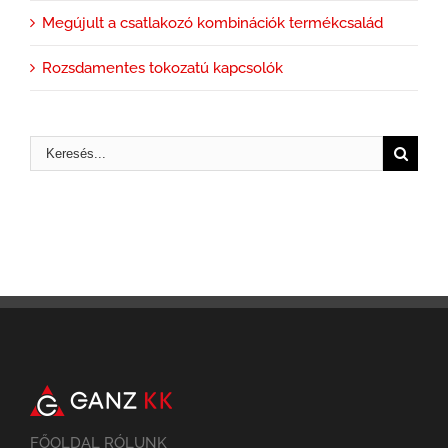
Megújult a csatlakozó kombinációk termékcsalád
Rozsdamentes tokozatú kapcsolók
FŐOLDAL RÓLUNK