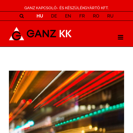
GANZ KAPCSOLÓ- ÉS KÉSZÜLÉKGYÁRTÓ KFT.
HU
DE
EN
FR
RO
RU
View
Larger
Image