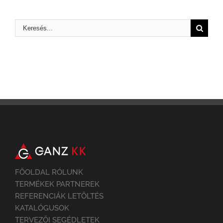
FŐOLDAL RÓLUNK
TERMÉKEK PARTNEREK
REFERENCIÁK LETÖLTÉS
KATALÓGUSOK
TERVEZŐI SEGÉDLETEK