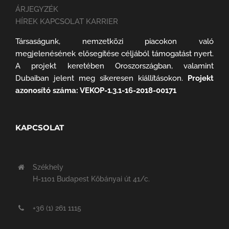
ÁRJEGYZÉK
HÍREK KAPCSOLAT KARRIER
Társaságunk, nemzetközi piacokon való
megjelenésének elősegítése céljából támogatást nyert.
A projekt keretében Oroszországban, valamint
Dubaiban jelent meg sikeresen kiállításokon.
Projekt
azonosító száma: VEKOP-1.3.1-16-2018-00171
KAPCSOLAT
Székhely
H-1101 Budapest Kőbányai út 41/c.
+36 (1) 261 1115