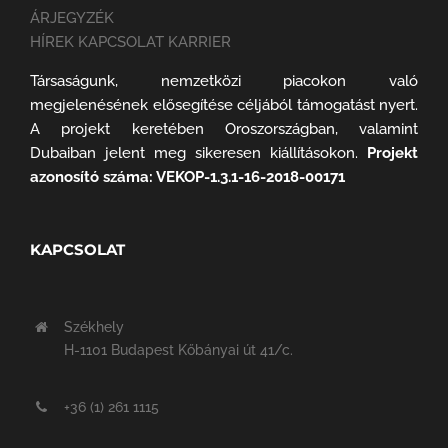
ÁRJEGYZÉK
HÍREK KAPCSOLAT KARRIER
Társaságunk, nemzetközi piacokon való
megjelenésének elősegítése céljából támogatást nyert.
A projekt keretében Oroszországban, valamint
Dubaiban jelent meg sikeresen kiállításokon.
Projekt
azonosító száma: VEKOP-1.3.1-16-2018-00171
KAPCSOLAT
Székhely
H-1101 Budapest Kőbányai út 41/c.
+36 (1) 261 1115