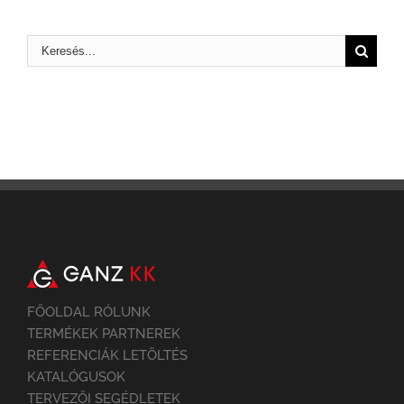
FŐOLDAL RÓLUNK
TERMÉKEK PARTNEREK
REFERENCIÁK LETÖLTÉS
KATALÓGUSOK
TERVEZŐI SEGÉDLETEK