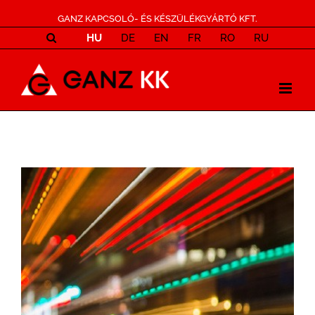
GANZ KAPCSOLÓ- ÉS KÉSZÜLÉKGYÁRTÓ KFT.
HU
DE
EN
FR
RO
RU
View
Larger
Image