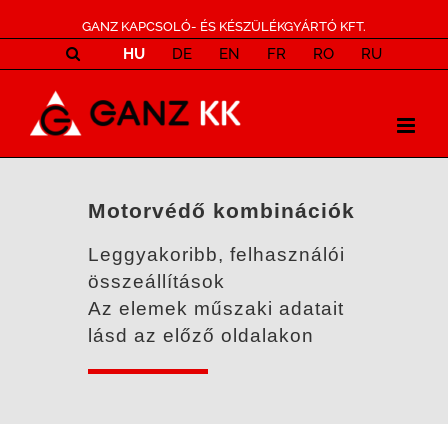
GANZ KAPCSOLÓ- ÉS KÉSZÜLÉKGYÁRTÓ KFT.
HU
DE
EN
FR
RO
RU
Motorvédő kombinációk
Leggyakoribb, felhasználói
összeállítások
Az elemek műszaki adatait
lásd az előző oldalakon