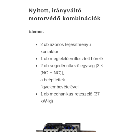
Nyitott, irányváltó
motorvédő kombinációk
Elemei:
2 db azonos teljesítményű
kontaktor
1 db megfelelően illesztett hőrelé
2 db segédérintkező egység [2 ×
(NO + NC)],
a beépítettek
figyelembevételével
1 db mechanikus reteszelő (37
kW-ig)