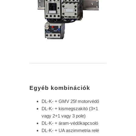
Egyéb kombinációk
DL-K- + GMV 25f motorvédő
DL-K- + kismegszakító (3×1
vagy 2+1 vagy 3 pole)
DL-K- + áram-védőkapcsoló
DL-K- + UA aszimmetria relé