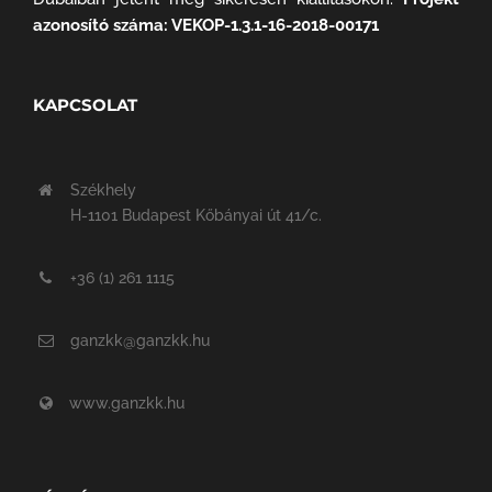
azonosító száma: VEKOP-1.3.1-16-2018-00171
KAPCSOLAT
Székhely
H-1101 Budapest Kőbányai út 41/c.
+36 (1) 261 1115
ganzkk@ganzkk.hu
www.ganzkk.hu