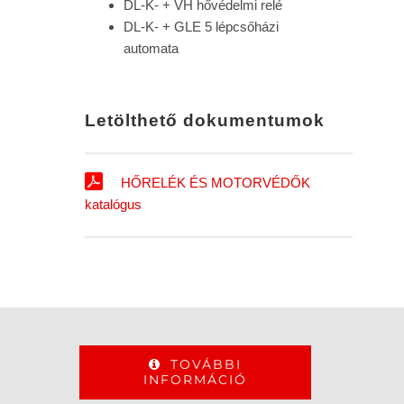
DL-K- + VH hővédelmi relé
DL-K- + GLE 5 lépcsőházi
automata
Letölthető dokumentumok
HŐRELÉK ÉS MOTORVÉDŐK
katalógus
TOVÁBBI
INFORMÁCIÓ