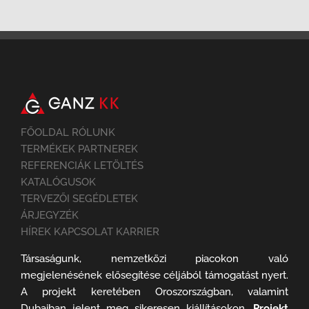
FŐOLDAL RÓLUNK
TERMÉKEK PARTNEREK
REFERENCIÁK LETÖLTÉS
KATALÓGUSOK
TERVEZŐI SEGÉDLETEK
ÁRJEGYZÉK
HÍREK KAPCSOLAT KARRIER
Társaságunk, nemzetközi piacokon való
megjelenésének elősegítése céljából támogatást nyert.
A projekt keretében Oroszországban, valamint
Dubaiban jelent meg sikeresen kiállításokon.
Projekt