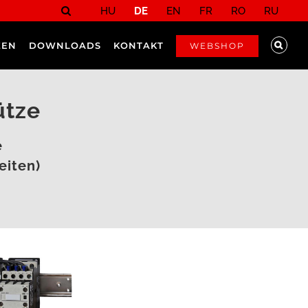
HU
DE
EN
FR
RO
RU
ZEN
DOWNLOADS
KONTAKT
WEBSHOP
ütze
e
eiten)