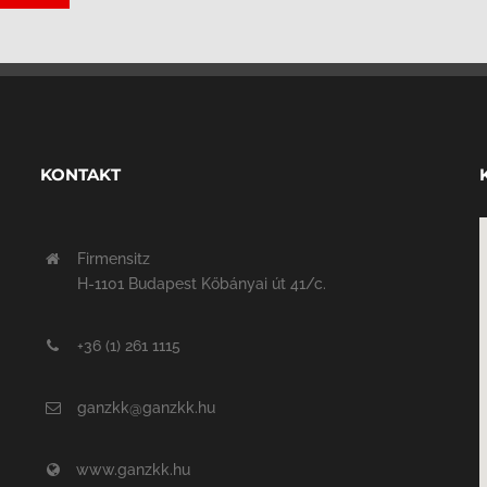
KONTAKT
Firmensitz
H-1101 Budapest Kőbányai út 41/c.
+36 (1) 261 1115
ganzkk@ganzkk.hu
www.ganzkk.hu