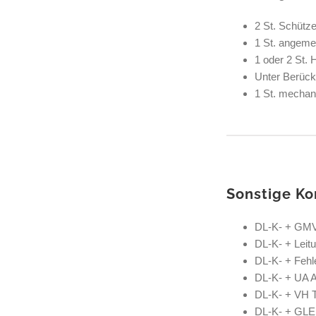
2 St. Schütze
1 St. angeme
1 oder 2 St. 
Unter Berück
1 St. mechan
Sonstige K
DL-K- + GMV 
DL-K- + Leitu
DL-K- + Fehl
DL-K- + UA A
DL-K- + VH 
DL-K- + GLE 