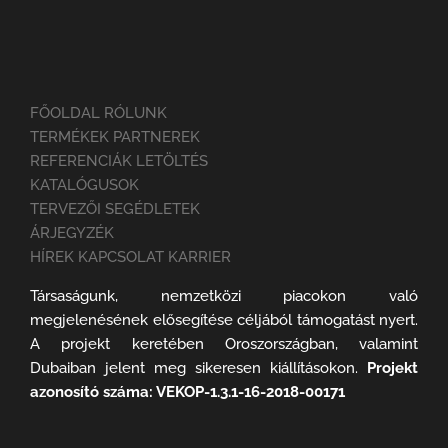
FŐOLDAL RÓLUNK
TERMÉKEK PARTNEREK
REFERENCIÁK LETÖLTÉS
KATALÓGUSOK
TERVEZŐI SEGÉDLETEK
ÁRJEGYZÉK
HÍREK KAPCSOLAT KARRIER
Társaságunk, nemzetközi piacokon való
megjelenésének elősegítése céljából támogatást nyert.
A projekt keretében Oroszországban, valamint
Dubaiban jelent meg sikeresen kiállításokon.
Projekt
azonosító száma: VEKOP-1.3.1-16-2018-00171