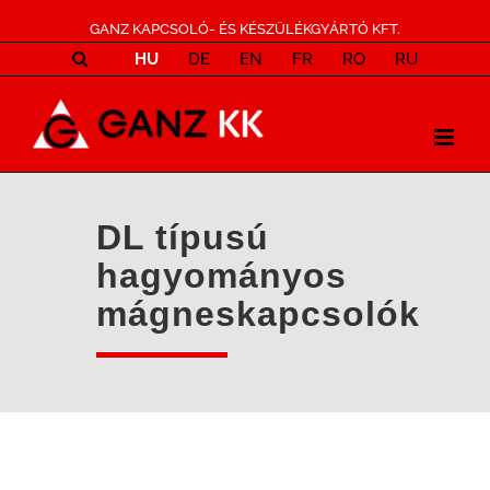
GANZ KAPCSOLÓ- ÉS KÉSZÜLÉKGYÁRTÓ KFT.
HU
DE
EN
FR
RO
RU
DL típusú
hagyományos
mágneskapcsolók