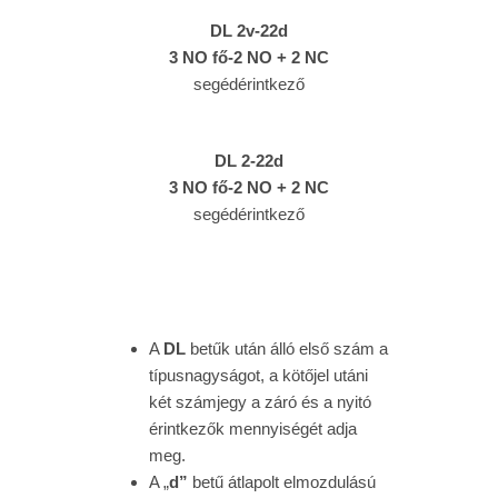
DL 2v-22d
3 NO fő-2 NO + 2 NC
segédérintkező
DL 2-22d
3 NO fő-2 NO + 2 NC
segédérintkező
A
DL
betűk után álló első szám a
típusnagyságot, a kötőjel utáni
két számjegy a záró és a nyitó
érintkezők mennyiségét adja
meg.
A „
d”
betű átlapolt elmozdulású