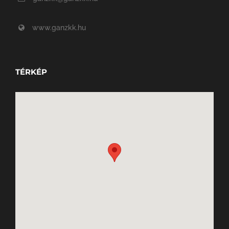
www.ganzkk.hu
TÉRKÉP