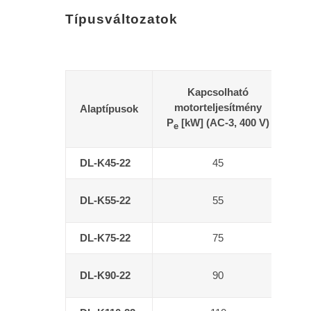
Típusváltozatok
Kapcsolható
Te
motorteljesítmény
Alaptípusok
P
[kW] (AC-3, 400 V)
e
DL-K45-22
45
DL-K55-22
55
DL-K75-22
75
DL-K90-22
90