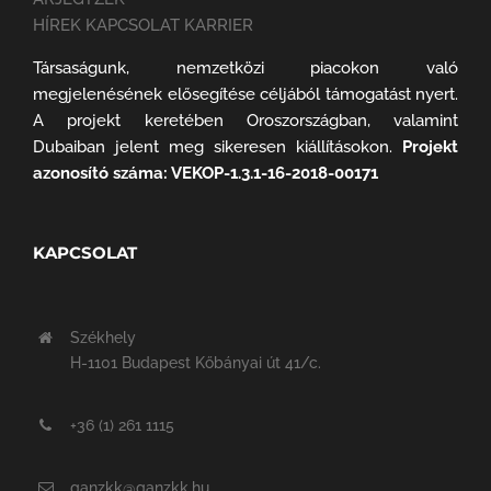
HÍREK KAPCSOLAT KARRIER
Társaságunk, nemzetközi piacokon való
megjelenésének elősegítése céljából támogatást nyert.
A projekt keretében Oroszországban, valamint
Dubaiban jelent meg sikeresen kiállításokon.
Projekt
azonosító száma: VEKOP-1.3.1-16-2018-00171
KAPCSOLAT
Székhely
H-1101 Budapest Kőbányai út 41/c.
+36 (1) 261 1115
ganzkk@ganzkk.hu