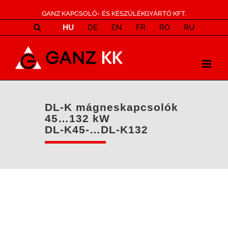
GANZ KAPCSOLÓ- ÉS KÉSZÜLÉKGYÁRTÓ KFT.
HU
DE
EN
FR
RO
RU
DL-K mágneskapcsolók
45…132 kW
DL-K45-…DL-K132