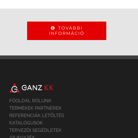
TOVÁBBI
INFORMÁCIÓ
FŐOLDAL RÓLUNK
TERMÉKEK PARTNEREK
REFERENCIÁK LETÖLTÉS
KATALÓGUSOK
TERVEZŐI SEGÉDLETEK
ÁRJEGYZÉK