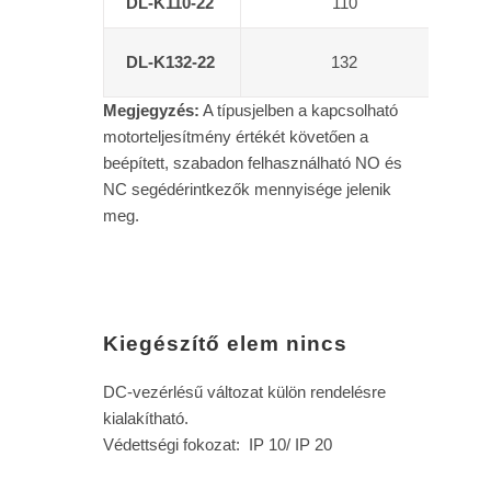
DL-K110-22
110
DL-K132-22
132
Megjegyzés:
A típusjelben a kapcsolható
motorteljesítmény értékét követően a
beépített, szabadon felhasználható NO és
NC segédérintkezők mennyisége jelenik
meg.
Kiegészítő elem nincs
DC-vezérlésű változat külön rendelésre
kialakítható.
Védettségi fokozat: IP 10/ IP 20