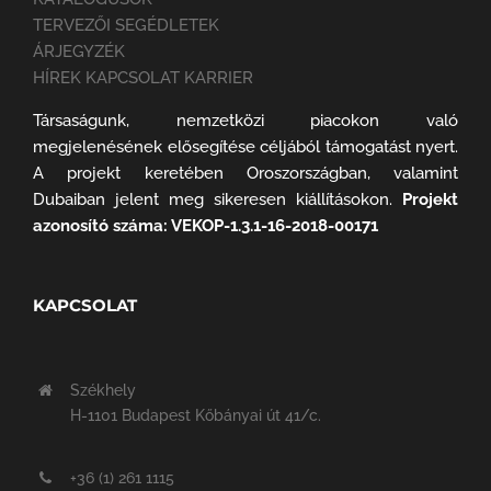
TERVEZŐI SEGÉDLETEK
ÁRJEGYZÉK
HÍREK KAPCSOLAT KARRIER
Társaságunk, nemzetközi piacokon való
megjelenésének elősegítése céljából támogatást nyert.
A projekt keretében Oroszországban, valamint
Dubaiban jelent meg sikeresen kiállításokon.
Projekt
azonosító száma: VEKOP-1.3.1-16-2018-00171
KAPCSOLAT
Székhely
H-1101 Budapest Kőbányai út 41/c.
+36 (1) 261 1115