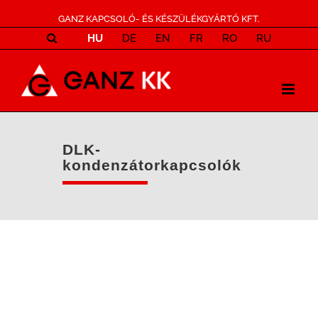
GANZ KAPCSOLÓ- ÉS KÉSZÜLÉKGYÁRTÓ KFT.
HU
DE
EN
FR
RO
RU
DLK-
kondenzátorkapcsolók