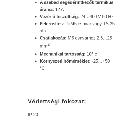
A szabad segédérintkezők termikus
árama:
12 A
Vezérlő feszültség:
24…400 V 50 Hz
Felerősítés:
2×M5 csavar vagy TS 35
sín
Csatlakozás:
M6 csavarhoz 2,5…25
2
mm
7
Mechanikai tartósság:
10
c
Környezeti hőmérséklet:
-25…+50
°С
Védettségi fokozat:
IP 20