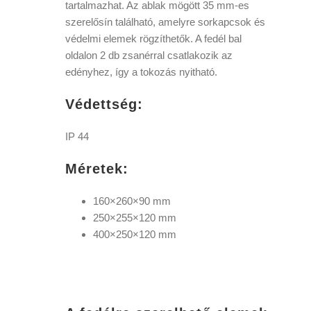
tartalmazhat. Az ablak mögött 35 mm-es
szerelősín található, amelyre sorkapcsok és
védelmi elemek rögzíthetők. A fedél bal
oldalon 2 db zsanérral csatlakozik az
edényhez, így a tokozás nyitható.
Védettség:
IP 44
Méretek:
160×260×90 mm
250×255×120 mm
400×250×120 mm