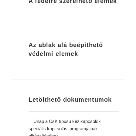
A fedélre szerelhető elemek
Az ablak alá beépíthető
védelmi elemek
Letölthető dokumentumok
Űrlap a CsK típusú kézikapcsolók
speciális kapcsolási programjainak
elkészítéséhez