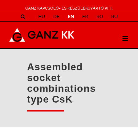
GANZ KAPCSOLÓ- ÉS KÉSZÜLÉKGYÁRTÓ KFT.
HU
DE
EN
FR
RO
RU
Assembled
socket
combinations
type CsK