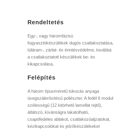
Rendeltetés
Egy-, vagy háromfázisú
fogyasztókészülékek dugós csatlakoztatása,
túláram-, zárlat- és érintésvédelme, továbbá
a csatlakoztatott készülékek be- és
kikapcsolása.
Felépítés
A három típusméretű tokozás anyaga
üvegszálerősítésű poliészter. A fedél 6 modul
szélességű (12 kitörhető lamellát rejtő),
átlátszó, kívánságra lakatolható,
csapófedeles ablakot, csatlakozóaljzatokat,
kézikapcsolókat és jelzőkészülékeket