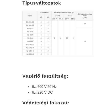
Típusváltozatok
Vezérlő feszültség:
6…600 V 50 Hz
6…220 V DC
Védettségi fokozat: