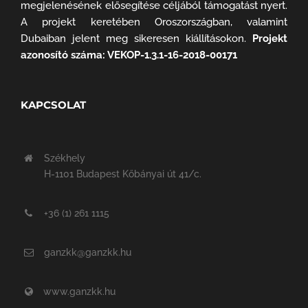
megjelenésének elősegítése céljából támogatást nyert.
A projekt keretében Oroszországban, valamint
Dubaiban jelent meg sikeresen kiállításokon.
Projekt
azonosító száma: VEKOP-1.3.1-16-2018-00171
KAPCSOLAT
Székhely
H-1101 Budapest Kőbányai út 41/c.
+36 (1) 261 1115
ganzkk@ganzkk.hu
www.ganzkk.hu