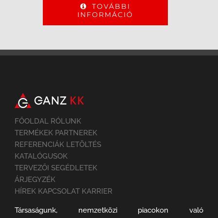
TOVÁBBI
INFORMÁCIÓ
FŐOLDAL RÓLUNK
TERMÉKEK PARTNEREK
REFERENCIÁK LETÖLTÉS
KATALÓGUSOK
TERVEZŐI SEGÉDLETEK
ÁRJEGYZÉK
HÍREK KAPCSOLAT KARRIER
Társaságunk, nemzetközi piacokon való