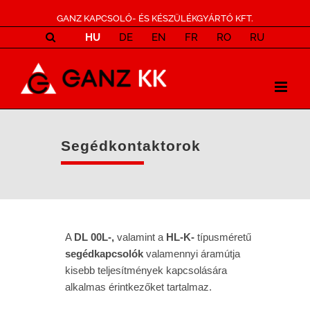
GANZ KAPCSOLÓ- ÉS KÉSZÜLÉKGYÁRTÓ KFT.
HU
DE
EN
FR
RO
RU
Segédkontaktorok
A
DL 00L-,
valamint a
HL-K-
típusméretű
segédkapcsolók
valamennyi áramútja
kisebb teljesítmények kapcsolására
alkalmas érintkezőket tartalmaz.