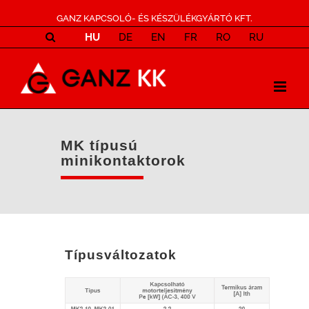
GANZ KAPCSOLÓ- ÉS KÉSZÜLÉKGYÁRTÓ KFT.
HU
DE
EN
FR
RO
RU
MK típusú
minikontaktorok
Típusváltozatok