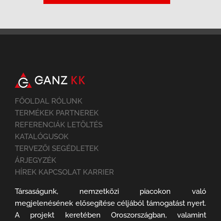
FŐOLDAL RÓLUNK
TERMÉKEK PARTNEREK
REFERENCIÁK LETÖLTÉS
KATALÓGUSOK
TERVEZŐI SEGÉDLETEK
ÁRJEGYZÉK
HÍREK KAPCSOLAT KARRIER
Társaságunk, nemzetközi piacokon való
megjelenésének elősegítése céljából támogatást nyert.
A projekt keretében Oroszországban, valamint