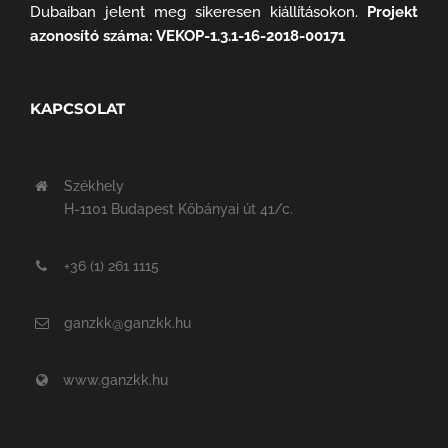
Dubaiban jelent meg sikeresen kiállításokon.
Projekt
azonosító száma: VEKOP-1.3.1-16-2018-00171
KAPCSOLAT
Székhely
H-1101 Budapest Kőbányai út 41/c.
+36 (1) 261 1115
ganzkk@ganzkk.hu
www.ganzkk.hu