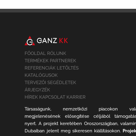
FŐOLDAL RÓLUNK
TERMÉKEK PARTNEREK
REFERENCIÁK LETÖLTÉS
KATALÓGUSOK
TERVEZŐI SEGÉDLETEK
ÁRJEGYZÉK
HÍREK KAPCSOLAT KARRIER
Társaságunk, nemzetközi piacokon val
megjelenésének elősegítése céljából támogatás
nyert. A projekt keretében Oroszországban, valamin
Dubaiban jelent meg sikeresen kiállításokon.
Projek