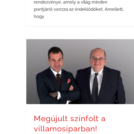
rendezvénye, amely a világ minden
pontjáról vonzza az érdeklődőket. Amellett,
hogy
Megújult színfolt a villamosiparban!
Megújult színfolt a
villamosiparban!