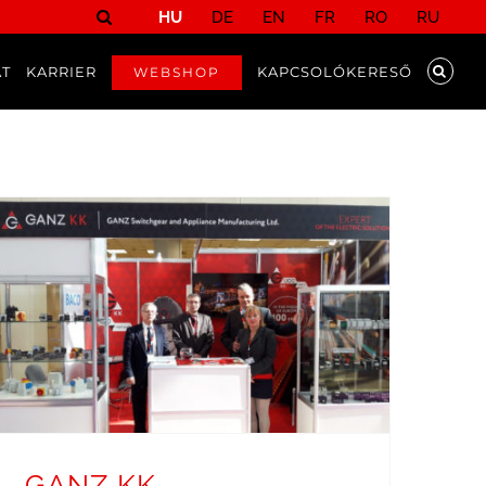
HU
DE
EN
FR
RO
RU
AT
KARRIER
KAPCSOLÓKERESŐ
WEBSHOP
GANZ KK