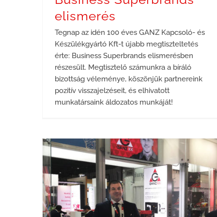
elismerés
Tegnap az idén 100 éves GANZ Kapcsoló- és
Készülékgyártó Kft-t újabb megtiszteltetés
érte: Business Superbrands elismerésben
részesült. Megtisztelő számunkra a bíráló
bizottság véleménye, köszönjük partnereink
pozitív visszajelzéseit, és elhivatott
munkatársaink áldozatos munkáját!
GANZ KK termékek a Middle East Electricity 2018 kiállításon Dubajban