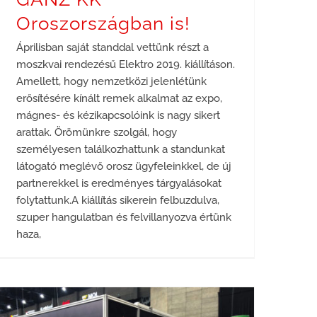
Oroszországban is!
Áprilisban saját standdal vettünk részt a
moszkvai rendezésű Elektro 2019. kiállításon.
Amellett, hogy nemzetközi jelenlétünk
erősítésére kínált remek alkalmat az expo,
mágnes- és kézikapcsolóink is nagy sikert
arattak. Örömünkre szolgál, hogy
személyesen találkozhattunk a standunkat
látogató meglévő orosz ügyfeleinkkel, de új
partnerekkel is eredményes tárgyalásokat
folytattunk.A kiállítás sikerein felbuzdulva,
szuper hangulatban és felvillanyozva értünk
haza,