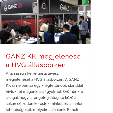
GANZ KK megjelenése a HVG állásbörzén
GANZ KK megjelenése
a HVG állásbörzén
A társaság sikerrel zárta tavaszi
megjelenését a HVG állásbörzén. A GANZ
KK színeiben az egyik legfeltűnőbb standdal
hívtuk fel magunkra a figyelmet. Örömünkre
szolgál, hogy a rengeteg látogató között
sokan célzottan kerestek minket és a karrier
lehetőségeket, melyeket kínálunk. Ennek