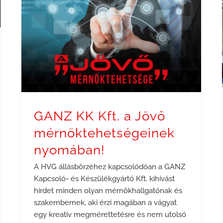
GANZ KK Kft. a Jövő mérnöktehetségeinek nyomában!
GANZ KK Kft. a Jövő
mérnöktehetségeinek
nyomában!
A HVG állásbörzéhez kapcsolódóan a GANZ
Kapcsoló- és Készülékgyártó Kft. kihívást
hirdet minden olyan mérnökhallgatónak és
szakembernek, aki érzi magában a vágyat
egy kreatív megmérettetésre és nem utolsó