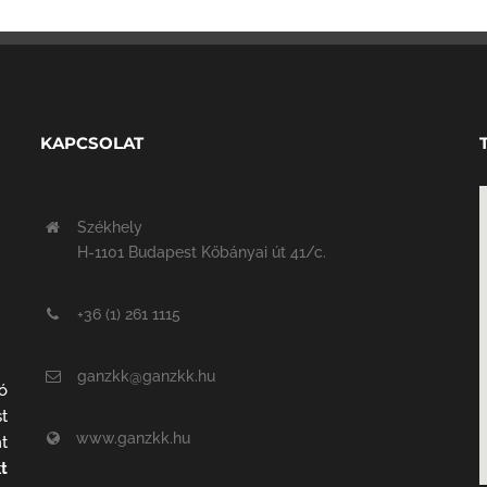
KAPCSOLAT
Székhely
H-1101 Budapest Kőbányai út 41/c.
+36 (1) 261 1115
ganzkk@ganzkk.hu
ó
t
www.ganzkk.hu
t
t