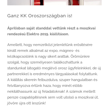
Ganz KK Oroszországban is!
Áprilisban saját standdal vettünk részt a moszkvai
rendezésű Elektro 2019. kiállításon.
Amellett, hogy nemzetközi jelenlétünk erősítésére
kínált remek alkalmat az expo, mágnes- és
kézikapcsolóink is nagy sikert arattak. Örömünkre
szolgál, hogy személyesen találkozhattunk a
standunkat látogató meglévő orosz ügyfeleinkkel, de új
partnerekkel is eredményes tárgyalásokat folytattunk.
A kiállítás sikerein felbuzdulva, szuper hangulatban és
felvillanyozva értünk haza, hogy minél előbb
nekiláthassunk az új feladatoknak! A számok mellett
persze csapatépítésnek sem volt utolsó a moszkvai út,
jövőre újra ott leszünk!