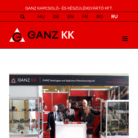
GANZ KAPCSOLÓ- ÉS KÉSZÜLÉKGYÁRTÓ KFT.
HU
DE
EN
FR
RO
RU
View
Larger
Image