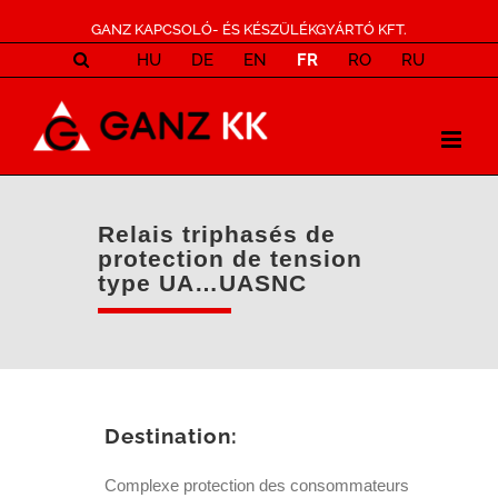
GANZ KAPCSOLÓ- ÉS KÉSZÜLÉKGYÁRTÓ KFT.
HU
DE
EN
FR
RO
RU
Relais triphasés de
protection de tension
type UA…UASNC
Destination:
Complexe protection des consommateurs