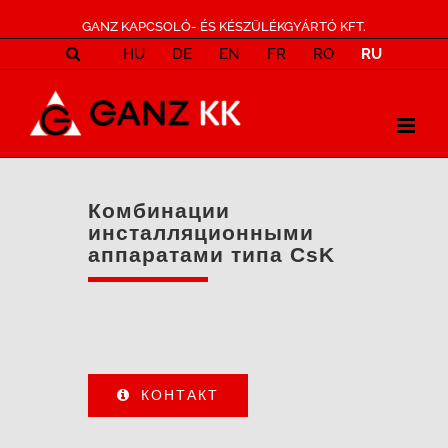
GANZ KAPCSOLÓ- ÉS KÉSZÜLÉKGYÁRTÓ KFT.
HU
DE
EN
FR
RO
RU
Комбинации
инсталляционными
аппаратами типа CsK
КОНТАКТ