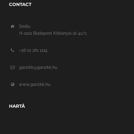
CONTACT
Sediu
H-1101 Budapest Kőbányai út 41/c.
+36 (1) 261 1115
ganzkk@ganzkk.hu
www.ganzkk.hu
HARTĂ