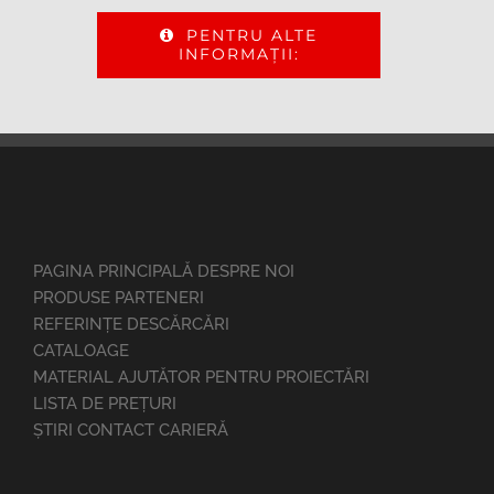
PENTRU ALTE
INFORMAŢII:
PAGINA PRINCIPALĂ DESPRE NOI
PRODUSE PARTENERI
REFERINȚE DESCĂRCĂRI
CATALOAGE
MATERIAL AJUTĂTOR PENTRU PROIECTĂRI
LISTA DE PREȚURI
ȘTIRI CONTACT CARIERĂ