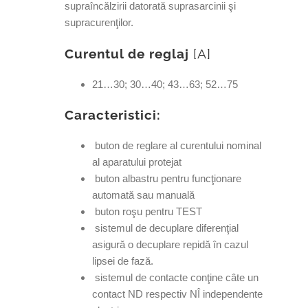
supraîncălzirii datorată suprasarcinii şi
supracurenţilor.
Curentul de reglaj
[A]
21…30; 30…40; 43…63; 52…75
Caracteristici:
buton de reglare al curentului nominal
al aparatului protejat
buton albastru pentru funcţionare
automată sau manuală
buton roşu pentru TEST
sistemul de decuplare diferenţial
asigură o decuplare repidă în cazul
lipsei de fază.
sistemul de contacte conţine câte un
contact ND respectiv NÎ independente