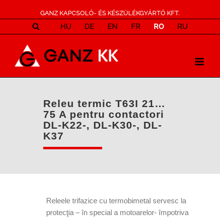
GANZ KAPCSOLÓ- ÉS KÉSZÜLÉKGYÁRTÓ KFT.
HU
DE
EN
FR
RO
RU
Releu termic T63I 21…
75 A pentru contactori
DL-K22-, DL-K30-, DL-
K37
Releele trifazice cu termobimetal servesc la
protecţia – în special a motoarelor- împotriva