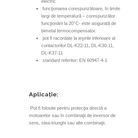
electric
funcţionarea corespunzătoare, în limite
largi de temperatură – corespunzător
funcţionării la 20°C- este asigurată de
bimetal termocompensator.
pot fi racordate la ieşirile inferioare al
contactorilor DL-K22-11, DL-K30-11,
DL-K37-11
standard referitor: EN 60947-4-1
Aplicaţie:
Pot fi folosite pentru protecţia directă a
motoarelor sau în combinaţii de inversor de
sens, stea-triunghi sau alte combinaţii.