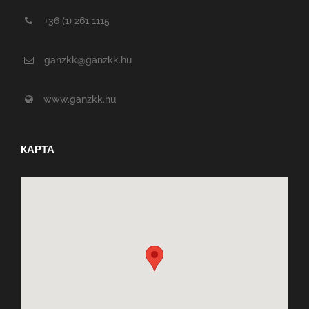
+36 (1) 261 1115
ganzkk@ganzkk.hu
www.ganzkk.hu
КАРТА