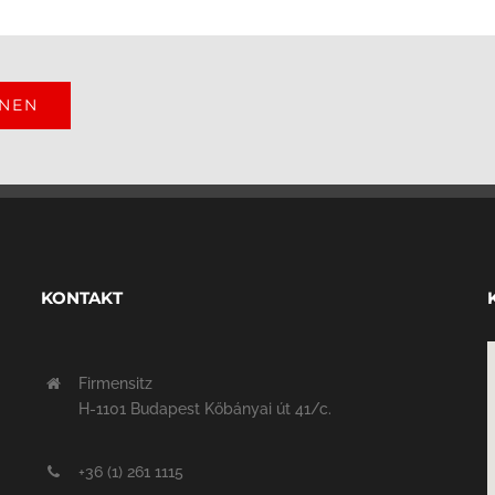
ONEN
KONTAKT
Firmensitz
H-1101 Budapest Kőbányai út 41/c.
+36 (1) 261 1115