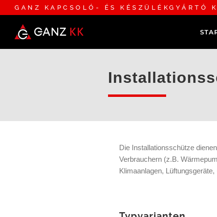
GANZ KAPCSOLÓ- ÉS KÉSZÜLÉKGYÁRTÓ K
STA
Installations
Die Installationsschütze diene
Verbrauchern (z.B. Wärmepump
Klimaanlagen, Lüftungsgeräte, 
Typvarianten