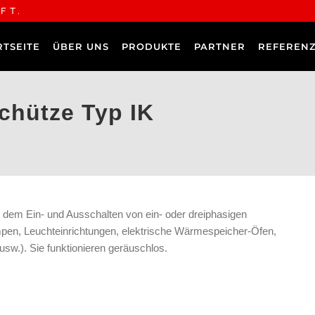
FT.
RTSEITE
ÜBER UNS
PRODUKTE
PARTNER
REFEREN
schütze Typ IK
n dem Ein- und Ausschalten von ein- oder dreiphasigen
en, Leuchteinrichtungen, elektrische Wärmespeicher-Öfen,
usw.). Sie funktionieren geräuschlos.