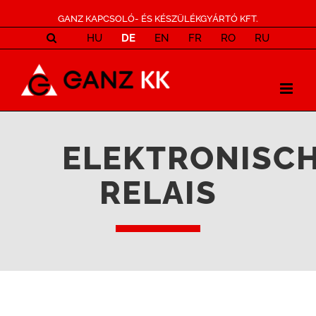
GANZ KAPCSOLÓ- ÉS KÉSZÜLÉKGYÁRTÓ KFT.
HU
DE
EN
FR
RO
RU
ELEKTRONISC
RELAIS