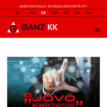
GANZ KAPCSOLÓ- ÉS KÉSZÜLÉKGYÁRTÓ KFT.
HU
DE
EN
FR
RO
RU
View
Larger
Image