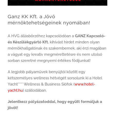
Ganz KK Kft. a Jövő
mérnöktehetségeinek nyomában!
A HVG állásbörzéhez kapcsolódóan a
GANZ Kapcsoló-
és Készülékgyártó Kft.
kihívást hirdet minden olyan
mérnökhallgatónak és szakembernek, aki érzi magában
a vágyat egy kreatív megmérettetésre és nem utolsó
sorban szeretné megnyerni értékes fődíjunkat!
A legjobb pályaművek benyújtói között egy
kétszemélyes wellness hétvégét sorsolunk ki a Hotel
Yacht**** Wellness & Business Siófok (
www.hotel-
yacht.hu
) szállodában.
Jelentkezz pályázatoddal, hogy együtt formáljuk a
jövőt!