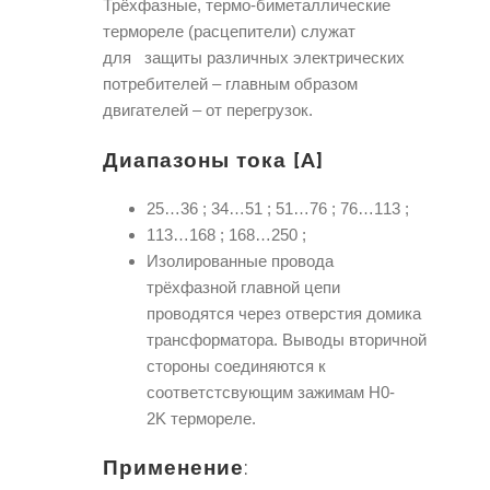
Трёхфазные, термо-биметаллические
термореле (расцепители) служат
для защиты различных электрических
потребителей – главным образом
двигателей – от перегрузок.
Диапазоны тока [A]
25…36 ; 34…51 ; 51…76 ; 76…113 ;
113…168 ; 168…250 ;
Изолированные провода
трёхфазной главной цепи
проводятся через отверстия домика
трансформатора. Выводы вторичной
стороны соединяются к
соответстсвующим зажимам H0-
2K термореле.
Применение
: