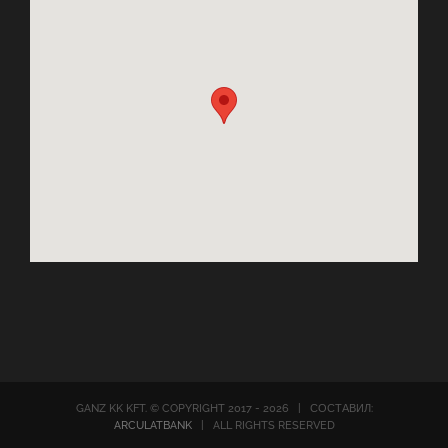
GANZ KK KFT. © COPYRIGHT 2017 -
2026 | СОСТАВИЛ:
ARCULATBANK
| ALL RIGHTS RESERVED