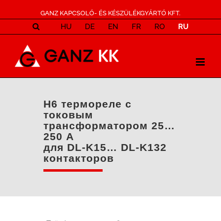
GANZ KAPCSOLÓ- ÉS KÉSZÜLÉKGYÁRTÓ KFT.
HU
DE
EN
FR
RO
RU
H6 термореле с
токовым
трансформатором 25…
250 A
для DL-K15… DL-K132
контакторов