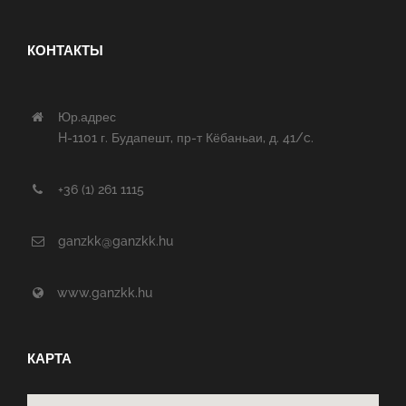
КОНТАКТЫ
Юр.адрес
H-1101 г. Будапешт, пр-т Кёбаньаи, д. 41/c.
+36 (1) 261 1115
ganzkk@ganzkk.hu
www.ganzkk.hu
КАРТА