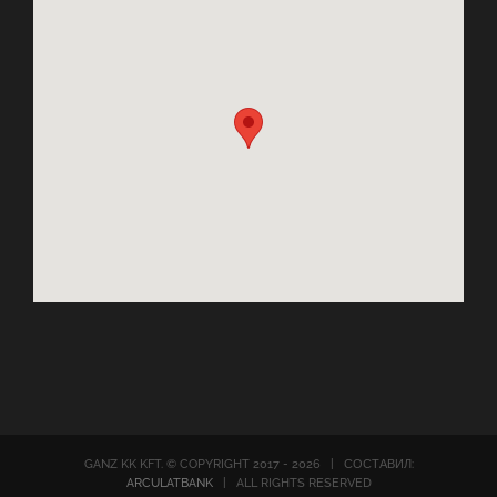
GANZ KK KFT. © COPYRIGHT 2017 -
2026 | СОСТАВИЛ:
ARCULATBANK
| ALL RIGHTS RESERVED