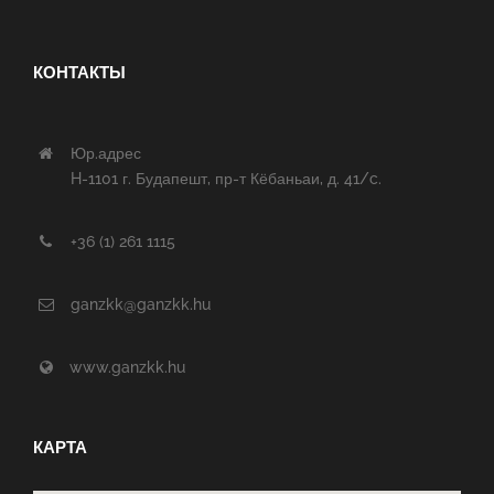
КОНТАКТЫ
Юр.адрес
H-1101 г. Будапешт, пр-т Кёбаньаи, д. 41/c.
+36 (1) 261 1115
ganzkk@ganzkk.hu
www.ganzkk.hu
КАРТА