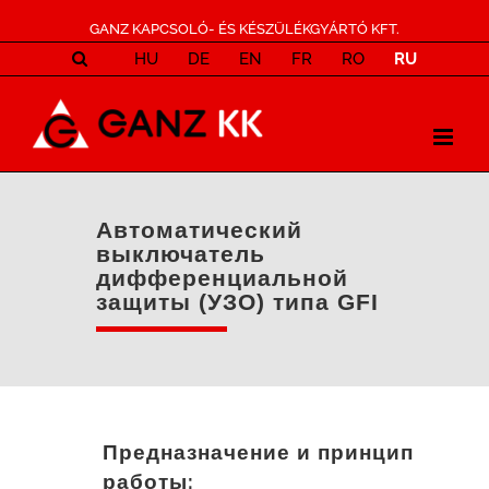
GANZ KAPCSOLÓ- ÉS KÉSZÜLÉKGYÁRTÓ KFT.
HU
DE
EN
FR
RO
RU
Автоматический
выключатель
дифференциальной
защиты (УЗО) типа GFI
Предназначение и принцип
работы: